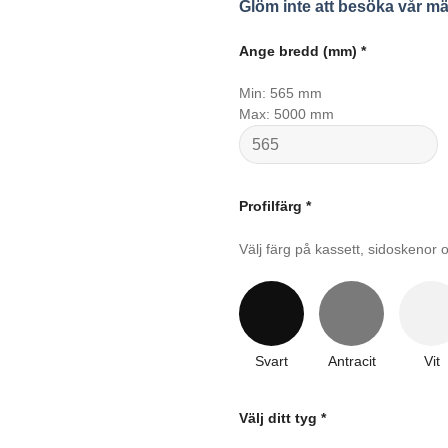
Glöm inte att besöka vår mä
Ange bredd (mm)
*
Min: 565 mm
Max: 5000 mm
Profilfärg
*
Välj färg på kassett, sidoskenor o
Svart
Antracit
Vit
Välj ditt tyg
*