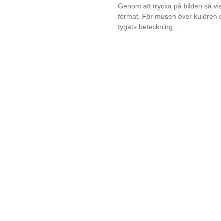
Genom att trycka på bilden så vi
format. För musen över kulören du
tygets beteckning.