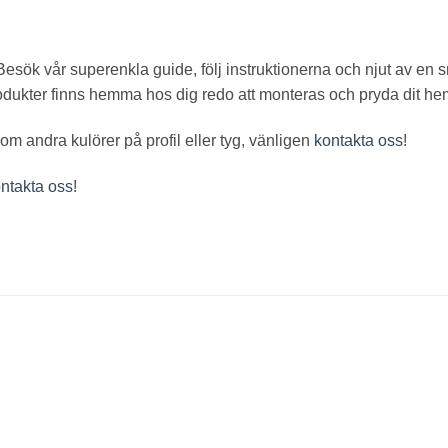
Besök vår superenkla guide, följ instruktionerna och njut av en 
rodukter finns hemma hos dig redo att monteras och pryda dit he
som andra kulörer på profil eller tyg, vänligen
kontakta oss
!
ntakta oss
!
Lägg i
önskelista