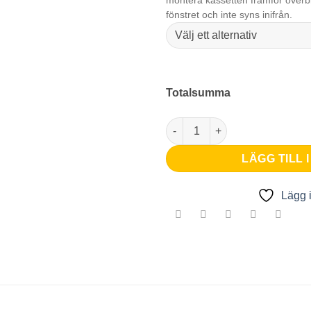
montera kassetten framför överbl
fönstret och inte syns inifrån.
Totalsumma
ZIP Screen 105 mängd
LÄGG TILL 
Lägg i