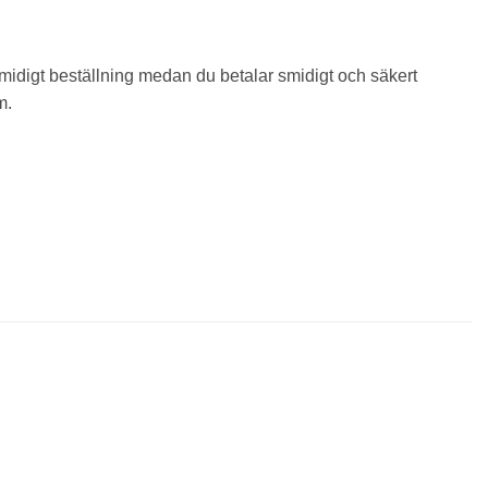
smidigt beställning medan du betalar smidigt och säkert
m.
Lägg i
Lägg i
önskelista
önskelista