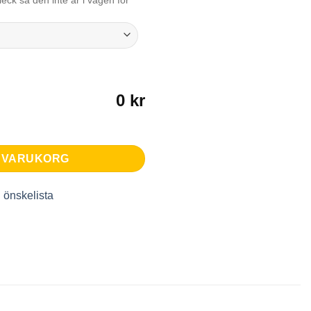
eck så den inte är i vägen för
0 kr
I VARUKORG
 önskelista