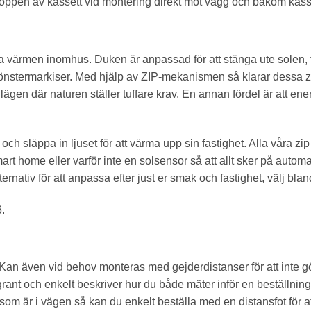
i toppen av kassett vid montering direkt mot vägg och bakom kas
nka värmen inomhus. Duken är anpassad för att stänga ute solen, f
a fönstermarkiser. Med hjälp av ZIP-mekanismen så klarar dessa zi
 lägen där naturen ställer tuffare krav. En annan fördel är att 
 och släppa in ljuset för att värma upp sin fastighet. Alla våra z
smart home eller varför inte en solsensor så att allt sker på auto
tiv för att anpassa efter just er smak och fastighet, välj bland
.
. Kan även vid behov monteras med gejderdistanser för att inte 
oggrant och enkelt beskriver hur du både mäter inför en beställni
som är i vägen så kan du enkelt beställa med en distansfot för at