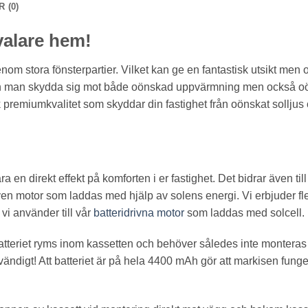
 (0)
svalare hem!
m stora fönsterpartier. Vilket kan ge en fantastisk utsikt men
kan man skydda sig mot både oönskad uppvärmning men också oön
 premiumkvalitet som skyddar din fastighet från oönskat sollj
en direkt effekt på komforten i er fastighet. Det bidrar även till
ven motor som laddas med hjälp av solens energi. Vi erbjuder fle
vi använder till vår
batteridrivna motor
som laddas med solcell.
t batteriet ryms inom kassetten och behöver således inte monteras 
ndigt! Att batteriet är på hela 4400 mAh gör att markisen funger