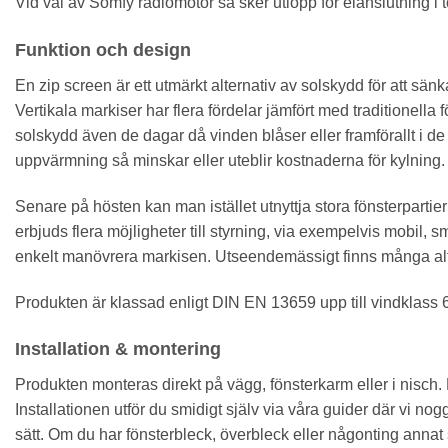
Vid val av Somfy radiomotor så sker utlopp för elanslutning 
Funktion och design
En zip screen är ett utmärkt alternativ av solskydd för att sä
Vertikala markiser har flera fördelar jämfört med traditionell
solskydd även de dagar då vinden blåser eller framförallt i de
uppvärmning så minskar eller uteblir kostnaderna för kylning.
Senare på hösten kan man istället utnyttja stora fönsterpartier
erbjuds flera möjligheter till styrning, via exempelvis mobil, 
enkelt manövrera markisen. Utseendemässigt finns många alterna
Produkten är klassad enligt DIN EN 13659 upp till vindklass 6
Installation & montering
Produkten monteras direkt på vägg, fönsterkarm eller i nisch
Installationen utför du smidigt själv via våra guider där vi n
sätt. Om du har fönsterbleck, överbleck eller någonting annat 