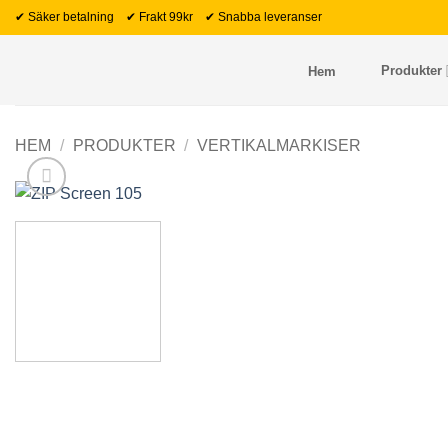
Skip
✔ Säker betalning ✔ Frakt 99kr ✔ Snabba leveranser
to
content
Produkter
Hem
HEM
/
PRODUKTER
/
VERTIKALMARKISER