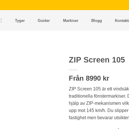
Tyger
Guider
Markiser
Blogg
Kontakt
ZIP Screen 105
Lägg i
Från 8990 kr
önskelista
ZIP Screen 105 är ett vindsäke
traditionella fönstermarkiser.
hjälp av ZIP-mekanismen vilke
upp mot 145 km/h. Du slippe
fastighet men bevarar utsikte