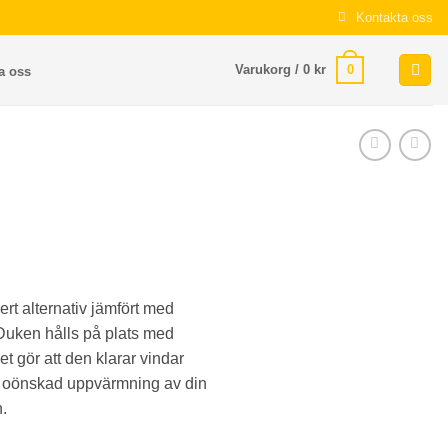
Kontakta oss
0
Varukorg /
0
kr
a oss
rt alternativ jämfört med
 Duken hålls på plats med
t gör att den klarar vindar
r oönskad uppvärmning av din
n.