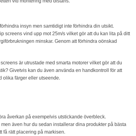
setten vid montering med distans.
örhindra insyn men samtidigt inte förhindra din utsikt.
p screens vind upp mot 25m/s vilket gör att du kan lita på ditt
energiförbrukningen minskar. Genom att förhindra oönskad
ip screens är utrustade med smarta motorer vilket gör att du
matik? Givetvis kan du även använda en handkontroll för att
 olika färger eller utseende.
göra åverkan på exempelvis utstickande överbleck.
ng men även hur du sedan installerar dina produkter på bästa
t få rätt placering på markisen.