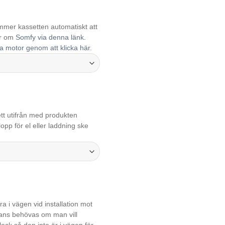
ommer kassetten automatiskt att
er om
Somfy via denna länk.
na motor genom att klicka här.
ett utifrån med produkten
pp för el eller laddning ske
a i vägen vid installation mot
istans behövas om man vill